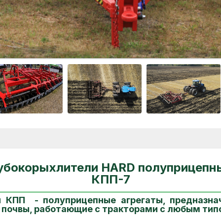
убокорыхлители HARD полуприцепны
КПП-7
и КПП - полуприцепные агрегаты, предназна
 почвы, работающие с тракторами с любым тип