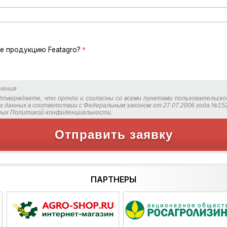
е продукцию Featagro?
*
нения
дтверждаете, что прочли и согласны со всеми пунктами пользовательско
х данных в соответствии с Федеральным законом от 27.07.2006 года №152
нных Политикой конфиденциальности.
Отправить заявку
ПАРТНЕРЫ