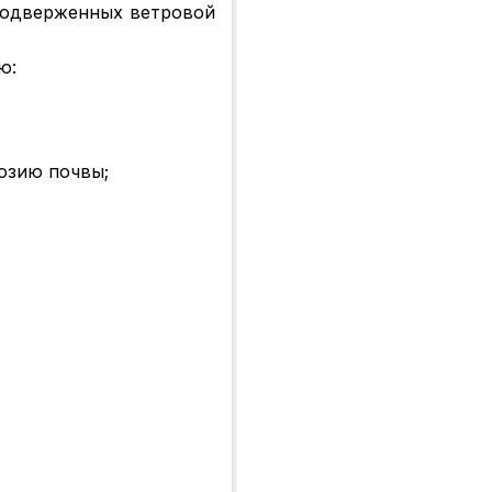
 подверженных ветровой
ю:
озию почвы;