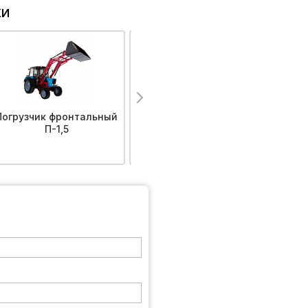
КИ
Погрузчик фронтальный
Навесное оборудование
П-1,5
на телескопические
погрузчики импортного
производства