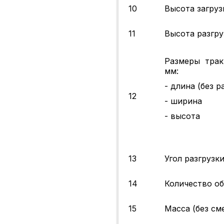
10
Высота загру
11
Высота разгр
Размеры трак
мм:
- длина (без р
12
- ширина
- высота
13
Угол разгрузки
14
Количество о
15
Масса (без см