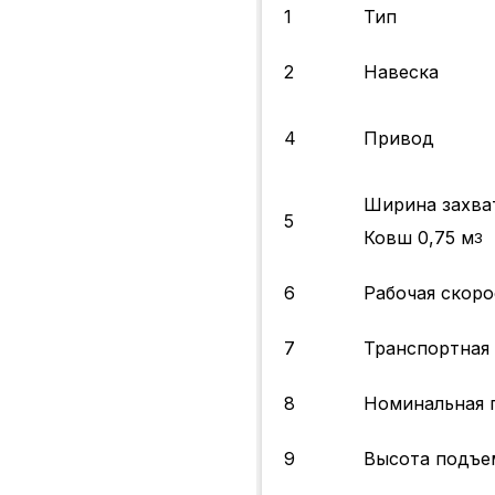
1
Тип
2
Навеска
4
Привод
Ширина захва
5
Ковш 0,75 м
3
6
Рабочая скоро
7
Транспортная с
8
Номинальная г
9
Высота подъе