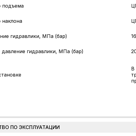
 подъема
Ц
 наклона
Ц
ние гидравлики, МПа (бар)
16
 давление гидравлики, МПа (бар)
2
В
становке
т
п
ТВО ПО ЭКСПЛУАТАЦИИ