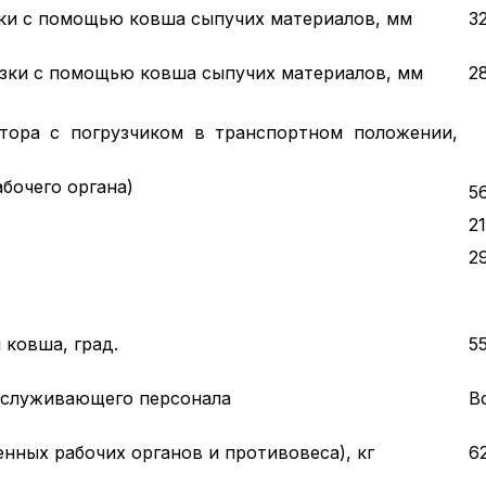
зки с помощью ковша сыпучих материалов, мм
3
узки с помощью ковша сыпучих материалов, мм
2
тора с погрузчиком в транспортном положении,
абочего органа)
5
2
2
 ковша, град.
5
бслуживающего персонала
В
енных рабочих органов и противовеса), кг
6