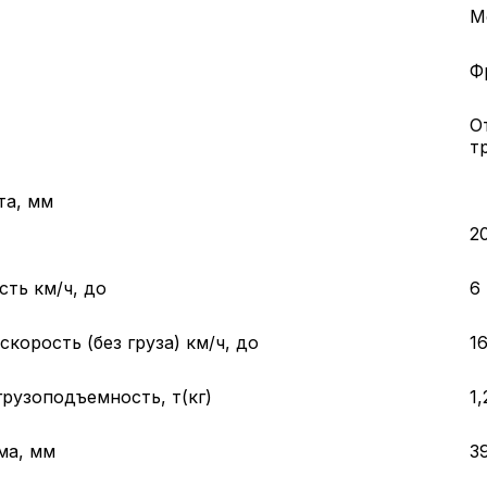
М
Ф
О
т
та, мм
2
сть км/ч, до
6
корость (без груза) км/ч, до
1
рузоподъемность, т(кг)
1,
ма, мм
3