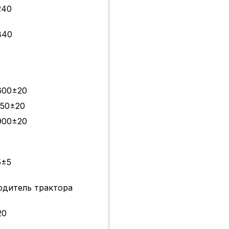
240
840
600±20
150±20
900±20
5±5
одитель трактора
20