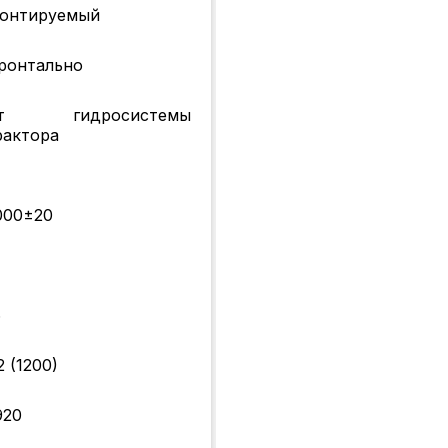
онтируемый
ронтально
т гидросистемы
рактора
000±20
6
2 (1200)
920